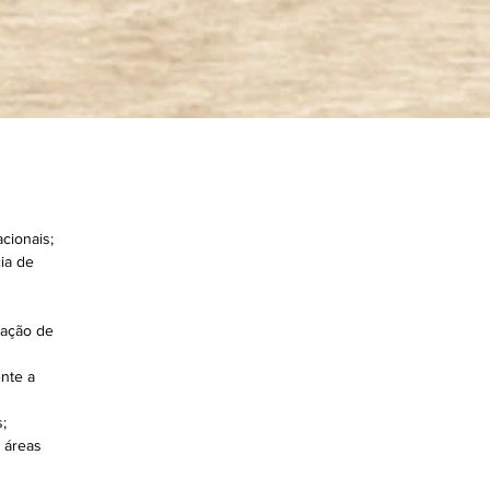
a
a
.
ria
cionais;
 a
ia de
gação de
nte a
;
 áreas