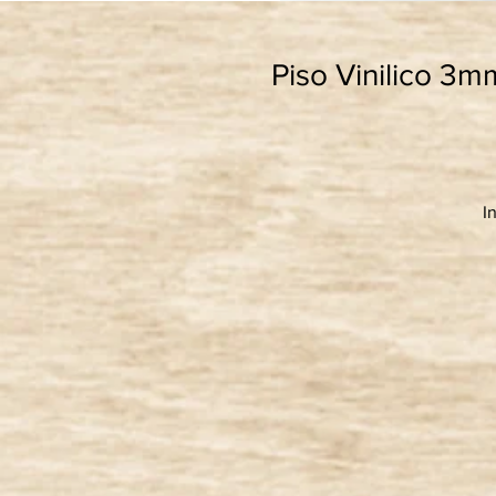
Piso Vinilico 3
I
A
an
A