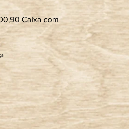
600,90 Caixa com
ça
da
or”
.
em