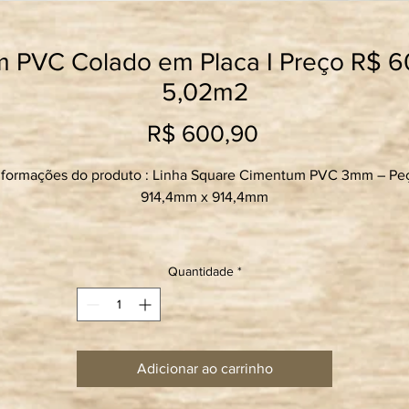
mm PVC Colado em Placa I Preço R$ 
5,02m2
Preço
R$ 600,90
nformações do produto : Linha Square Cimentum PVC 3mm – Pe
914,4mm x 914,4mm
A Ospe que segue e coloca a disposição as normas técnicas da
BNT referente a Piso vinílico para dilatação e retração considera
Quantidade
*
normal por peça visto que todo material tem sua movimentação
natural. Trata-se da ABNT NBR 14917-1. Na página 07 que segue
exo, há o ítem “Estabilidade Dimensional após exposição ao cal
em %. O permitido é a peça ter variação menor ou igual a 0,25%
Adicionar ao carrinho
Está variação que nos referimos é para contração e ou dilatação.
ssim segue abaixo já calculado cada placa, cada linha por peça 