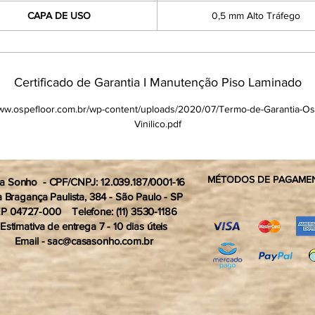
CAPA DE USO
0,5 mm Alto Tráfego
Certificado de Garantia I Manutenção Piso Laminado
www.ospefloor.com.br/wp-content/uploads/2020/07/Termo-de-Garantia-Os
Vinilico.pdf
MÉTODOS DE PAGAMEN
a Sonho - CPF/CNPJ: 12.039.187/0001-16
 Bragança Paulista, 384 - São Paulo - SP
P 04727-000 Telefone: (11) 3530-1186
Estimativa de entrega 7 - 10 dias úteis
Email -
sac@casasonho.com.br