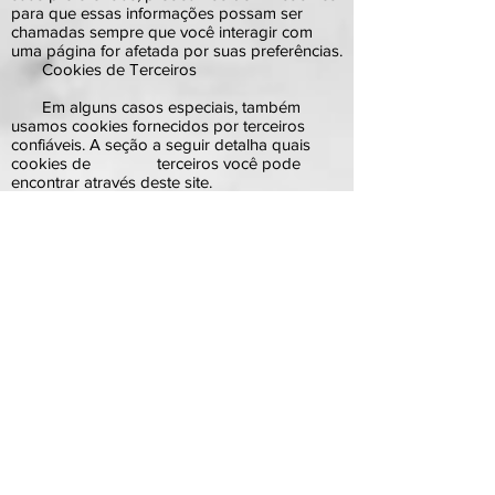
para que essas informações possam ser
chamadas sempre que você interagir com
uma página for afetada por suas preferências.
Cookies de Terceiros
Em alguns casos especiais, também
usamos cookies fornecidos por terceiros
confiáveis. A seção a seguir detalha quais
cookies de terceiros você pode
encontrar através deste site.
Este site usa o Google Analytics, que é uma
das soluções de análise mais difundidas e
confiáveis ??da Web, para nos ajudar a
entender como você usa o site e como
podemos melhorar sua experiência. Esses
cookies podem rastrear itens como quanto
tempo você gasta no site e as páginas
visitadas, para que possamos continuar
produzindo conteúdo atraente.
Para mais informações sobre cookies do
Google Analytics, consulte a página oficial do
Google Analytics.
As análises de terceiros são usadas para