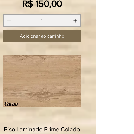
Preço
R$ 150,00
Adicionar ao carrinho
Piso Laminado Prime Colado