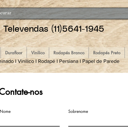
Televendas (11)5641-1945
Durafloor
Vinilico
Rodapés Branco
Rodapés Preto
inado I Vinilico I Rodapé I Persiana I Papel de Parede
Contate-nos
Nome
Sobrenome