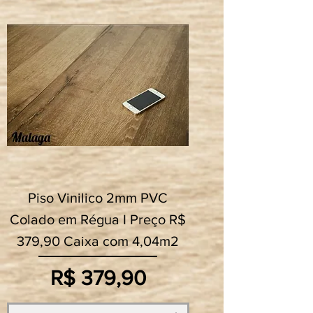
Piso Vinilico 2mm PVC
Colado em Régua I Preço R$
379,90 Caixa com 4,04m2
Preço
R$ 379,90